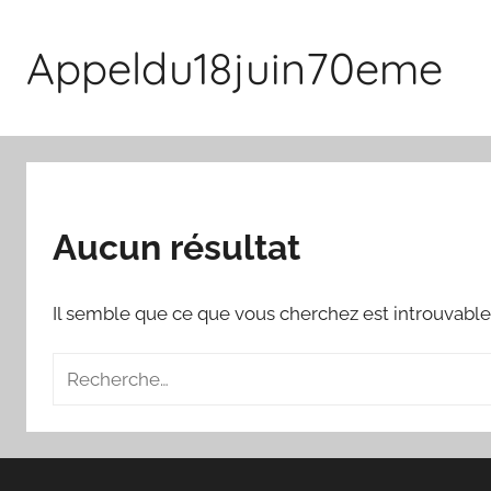
Aller
au
Appeldu18juin70eme
contenu
Aucun résultat
Il semble que ce que vous cherchez est introuvable
Recherche
pour
: